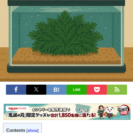
LINE
Contents
[
show
]