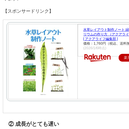
【スポンサードリンク】
水草レイアウト制作ノート 
リウムの作り方 （アクアラ
[ アクアライフ編集部 ]
価格：1,760円（税込、送料
(2026/1/6時点)
楽
② 成長がとても遅い