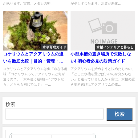
があります。実際、メダカの卵...
が少しずつたまり、水質が悪化...
水草育成ガイド
水槽インテリアと暮らし
コケリウムとアクアリウムの違
小型水槽の置き場所で失敗しな
いを徹底比較｜目的・管理・魅
い!|初心者必見の対策ガイド
力の違いを解説
コケリウムとアクアリウムは似て非なる趣
アクアリウムを始めようと決めたものの、
味 「コケリウムってアクアリウムと何が
「どこに水槽を置けばいいのか分からな
違うの？」「水を使う植物レイアウトな
い」と迷っていませんか？実は、水槽の置
ら、どちらも同じでは？」 一...
き場所選びはアクアリウムの成...
検索
検索