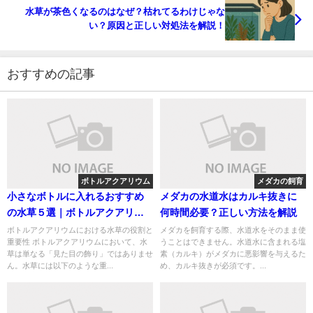
水草が茶色くなるのはなぜ？枯れてるわけじゃな
い？原因と正しい対処法を解説！
おすすめの記事
ボトルアクアリウム
メダカの飼育
小さなボトルに入れるおすすめ
メダカの水道水はカルキ抜きに
の水草５選｜ボトルアクアリウ
何時間必要？正しい方法を解説
ムに最適な選び方
ボトルアクアリウムにおける水草の役割と
メダカを飼育する際、水道水をそのまま使
重要性 ボトルアクアリウムにおいて、水
うことはできません。水道水に含まれる塩
草は単なる「見た目の飾り」ではありませ
素（カルキ）がメダカに悪影響を与えるた
ん。水草には以下のような重...
め、カルキ抜きが必須です。...