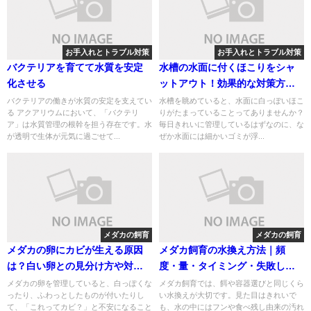
お手入れとトラブル対策
お手入れとトラブル対策
バクテリアを育てて水質を安定
水槽の水面に付くほこりをシャ
化させる
ットアウト！効果的な対策方法5
選
バクテリアの働きが水質の安定を支えてい
水槽を眺めていると、水面に白っぽいほこ
る アクアリウムにおいて、「バクテリ
りがたまっていることってありませんか？
ア」は水質管理の根幹を担う存在です。水
毎日きれいに管理しているはずなのに、な
が透明で生体が元気に過ごせて...
ぜか水面には細かいゴミが浮...
メダカの飼育
メダカの飼育
メダカの卵にカビが生える原因
メダカ飼育の水換え方法｜頻
は？白い卵との見分け方や対処
度・量・タイミング・失敗しな
法を解説
いコツを解説
メダカの卵を管理していると、白っぽくな
メダカ飼育では、餌や容器選びと同じくら
ったり、ふわっとしたものが付いたりし
い水換えが大切です。見た目はきれいで
て、「これってカビ？」と不安になること
も、水の中にはフンや食べ残し由来の汚れ