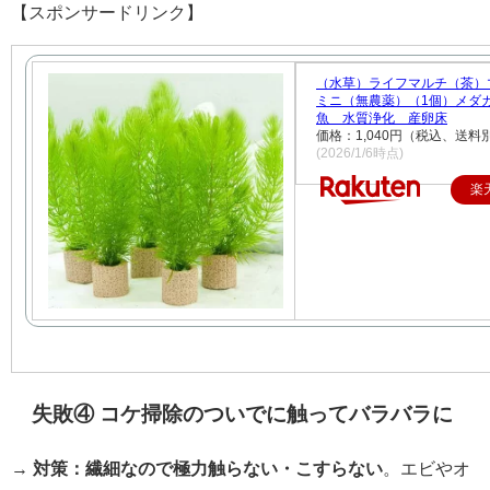
【スポンサードリンク】
（水草）ライフマルチ（茶
ミニ（無農薬）（1個）メダ
魚 水質浄化 産卵床
価格：1,040円（税込、送料別
(2026/1/6時点)
楽
失敗④ コケ掃除のついでに触ってバラバラに
→
対策：繊細なので極力触らない・こすらない
。エビやオ