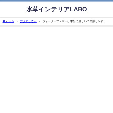
水草インテリアLABO
ホーム
アクアリウム
ウォーターフェザーは本当に難しい？失敗しやすい理
由と成功への近道を解説