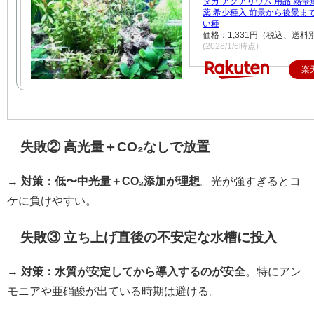
ダカ アクアリウム 用品 熱帯
薬 希少種入 前景から後景ま
い種
価格：1,331円（税込、送料別
(2026/1/6時点)
楽
失敗② 高光量＋CO₂なしで放置
→
対策：低〜中光量＋CO₂添加が理想
。光が強すぎるとコ
ケに負けやすい。
失敗③ 立ち上げ直後の不安定な水槽に投入
→
対策：水質が安定してから導入するのが安全
。特にアン
モニアや亜硝酸が出ている時期は避ける。