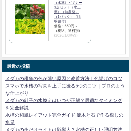
（水草）ビギナー
3点セット（水上
葉）（無農薬）
（1パック）（説
明書付）
価格：650円～
（税込、送料別)
(2026/1/6時点)
最近の投稿
メダカの稚魚の色が薄い原因と改善方法｜色揚げのコツ
スマホで水槽の写真を上手に撮る5つのコツ｜プロのよう
な仕上がり
メダカの針子の水換えはいつが正解？最適なタイミング
を完全解説
水槽の和風レイアウト完全ガイド|流木と石で作る癒しの
水景
メダカの夜だけライトは影響大？水槽の正しい照明方法