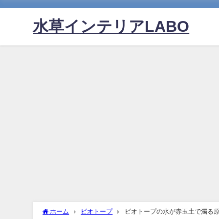
水草インテリアLABO
ホーム
ビオトープ
ビオトープの水が赤玉土で濁る