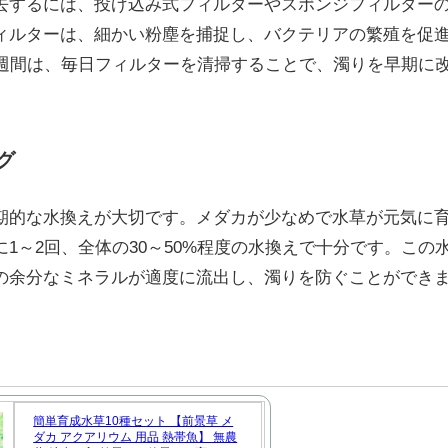
去するには、投げ込み式フィルターやスポンジフィルター
ィルターは、細かい粉塵を捕捉し、バクテリアの繁殖を促
2週間は、毎日フィルターを清掃することで、濁りを早期に
グ
期的な水換えが大切です。メダカが少なめで水草が元気に
1～2回、全体の30～50%程度の水換えで十分です。この
の余分なミネラルが適度に流出し、濁りを防ぐことができ
簡単育成水草10種セット 【前景草 メ
ダカ アクアリウム 用品 熱帯魚】 無農