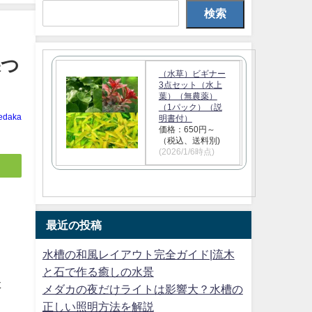
検索
保つ
（水草）ビギナー
3点セット（水上
葉）（無農薬）
（1パック）（説
edaka
明書付）
価格：650円～
（税込、送料別)
(2026/1/6時点)
最近の投稿
水槽の和風レイアウト完全ガイド|流木
」
と石で作る癒しの水景
た
メダカの夜だけライトは影響大？水槽の
、
正しい照明方法を解説