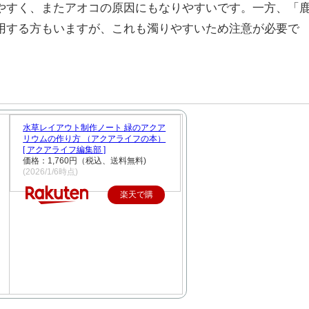
やすく、またアオコの原因にもなりやすいです。一方、「
用する方もいますが、これも濁りやすいため注意が必要で
水草レイアウト制作ノート 緑のアクア
リウムの作り方 （アクアライフの本）
[ アクアライフ編集部 ]
価格：1,760円（税込、送料無料)
(2026/1/6時点)
楽天で購
入