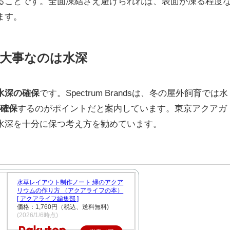
ることです。全面凍結さえ避けられれば、表面が凍る程度
ます。
大事なのは水深
水深の確保
です。Spectrum Brandsは、冬の屋外飼育では水
は確保
するのがポイントだと案内しています。東京アクアガ
水深を十分に保つ考え方を勧めています。
水草レイアウト制作ノート 緑のアクア
リウムの作り方 （アクアライフの本）
[ アクアライフ編集部 ]
価格：1,760円（税込、送料無料)
(2026/1/6時点)