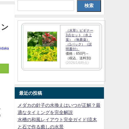
検索
イン
（水草）ビギナー
3点セット（水上
葉）（無農薬）
（1パック）（説
edaka
明書付）
価格：650円～
（税込、送料別)
(2026/1/6時点)
最近の投稿
メダカの針子の水換えはいつが正解？最
冬
適なタイミングを完全解説
ず
水槽の和風レイアウト完全ガイド|流木
と石で作る癒しの水景