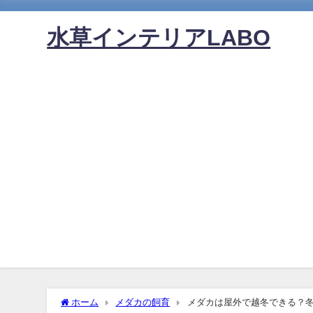
水草インテリアLABO
ホーム
メダカの飼育
メダカは屋外で越冬できる？