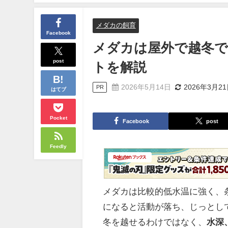
メダカの飼育
Facebook
メダカは屋外で越冬で
post
トを解説
2026年5月14日
2026年3月2
PR
はてブ
Pocket
Facebook
post
Feedly
メダカは比較的低水温に強く、
になると活動が落ち、じっとし
冬を越せるわけではなく、
水深