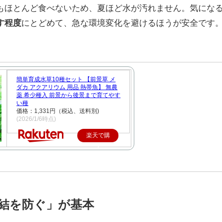
もほとんど食べないため、夏ほど水が汚れません。気にな
す程度
にとどめて、急な環境変化を避けるほうが安全です
簡単育成水草10種セット 【前景草 メ
ダカ アクアリウム 用品 熱帯魚】 無農
薬 希少種入 前景から後景まで育てやす
い種
価格：1,331円（税込、送料別)
(2026/1/6時点)
楽天で購
入
結を防ぐ」が基本