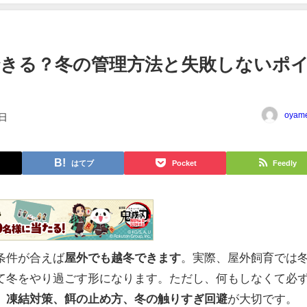
きる？冬の管理方法と失敗しないポ
oyam
1日
はてブ
Pocket
Feedly
条件が合えば
屋外でも越冬できます
。実際、屋外飼育では
て冬をやり過ごす形になります。ただし、何もしなくて必
、凍結対策、餌の止め方、冬の触りすぎ回避
が大切です。