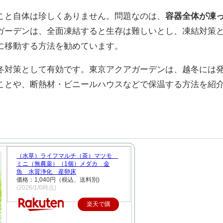
こと自体は珍しくありません。問題なのは、
容器全体が凍
ガーデンは、全面凍結すると生存は難しいとし、凍結対策
に移動する方法を勧めています。
冬対策として有効です。東京アクアガーデンは、越冬には
ことや、断熱材・ビニールハウスなどで保温する方法を紹
（水草）ライフマルチ（茶）マツモ
ミニ（無農薬）（1個）メダカ 金
魚 水質浄化 産卵床
価格：1,040円（税込、送料別)
(2026/1/6時点)
楽天で購
入