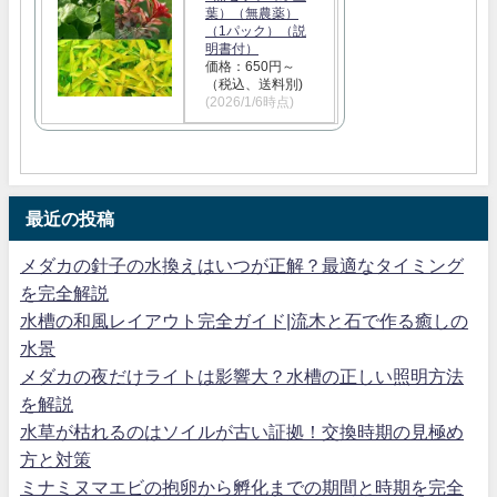
葉）（無農薬）
（1パック）（説
明書付）
価格：650円～
（税込、送料別)
(2026/1/6時点)
最近の投稿
メダカの針子の水換えはいつが正解？最適なタイミング
を完全解説
水槽の和風レイアウト完全ガイド|流木と石で作る癒しの
水景
メダカの夜だけライトは影響大？水槽の正しい照明方法
を解説
水草が枯れるのはソイルが古い証拠！交換時期の見極め
方と対策
ミナミヌマエビの抱卵から孵化までの期間と時期を完全