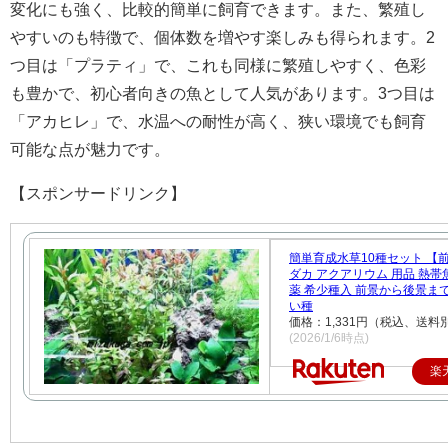
変化にも強く、比較的簡単に飼育できます。また、繁殖し
やすいのも特徴で、個体数を増やす楽しみも得られます。2
つ目は「プラティ」で、これも同様に繁殖しやすく、色彩
も豊かで、初心者向きの魚として人気があります。3つ目は
「アカヒレ」で、水温への耐性が高く、狭い環境でも飼育
可能な点が魅力です。
【スポンサードリンク】
簡単育成水草10種セット 【前
ダカ アクアリウム 用品 熱帯
薬 希少種入 前景から後景ま
い種
価格：1,331円（税込、送料別
(2026/1/6時点)
楽