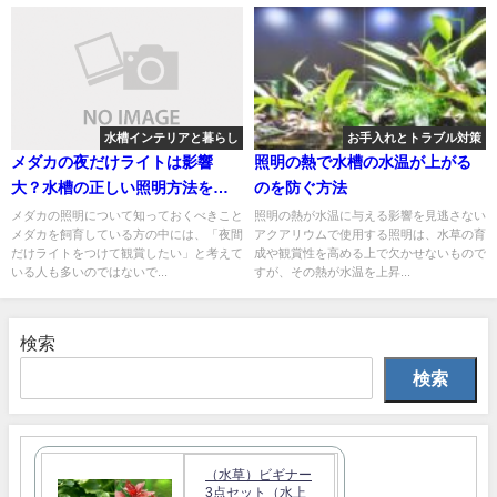
水槽インテリアと暮らし
お手入れとトラブル対策
メダカの夜だけライトは影響
照明の熱で水槽の水温が上がる
大？水槽の正しい照明方法を解
のを防ぐ方法
説
メダカの照明について知っておくべきこと
照明の熱が水温に与える影響を見逃さない
メダカを飼育している方の中には、「夜間
アクアリウムで使用する照明は、水草の育
だけライトをつけて観賞したい」と考えて
成や観賞性を高める上で欠かせないもので
いる人も多いのではないで...
すが、その熱が水温を上昇...
検索
検索
（水草）ビギナー
3点セット（水上