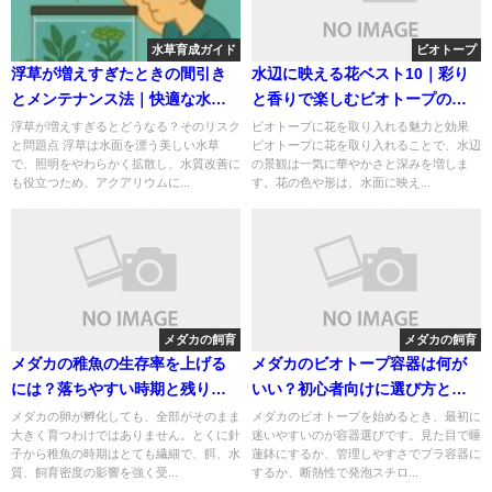
水草育成ガイド
ビオトープ
浮草が増えすぎたときの間引き
水辺に映える花ベスト10｜彩り
とメンテナンス法｜快適な水槽
と香りで楽しむビオトープの魅
環境を保つために
力
浮草が増えすぎるとどうなる？そのリスク
ビオトープに花を取り入れる魅力と効果
と問題点 浮草は水面を漂う美しい水草
ビオトープに花を取り入れることで、水辺
で、照明をやわらかく拡散し、水質改善に
の景観は一気に華やかさと深みを増しま
も役立つため、アクアリウムに...
す。花の色や形は、水面に映え...
メダカの飼育
メダカの飼育
メダカの稚魚の生存率を上げる
メダカのビオトープ容器は何が
には？落ちやすい時期と残りや
いい？初心者向けに選び方とお
すい育て方を解説
すすめの考え方を解説
メダカの卵が孵化しても、全部がそのまま
メダカのビオトープを始めるとき、最初に
大きく育つわけではありません。とくに針
迷いやすいのが容器選びです。見た目で睡
子から稚魚の時期はとても繊細で、餌、水
蓮鉢にするか、管理しやすさでプラ容器に
質、飼育密度の影響を強く受...
するか、断熱性で発泡スチロ...