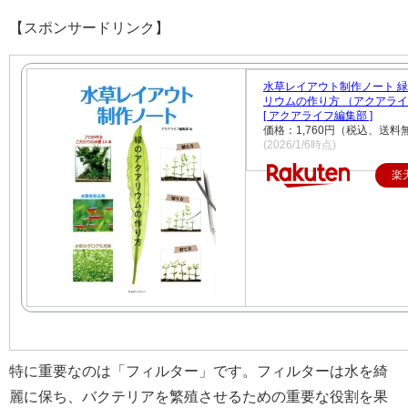
【スポンサードリンク】
水草レイアウト制作ノート 
リウムの作り方 （アクアラ
[ アクアライフ編集部 ]
価格：1,760円（税込、送料
(2026/1/6時点)
楽
特に重要なのは「フィルター」です。フィルターは水を綺
麗に保ち、バクテリアを繁殖させるための重要な役割を果