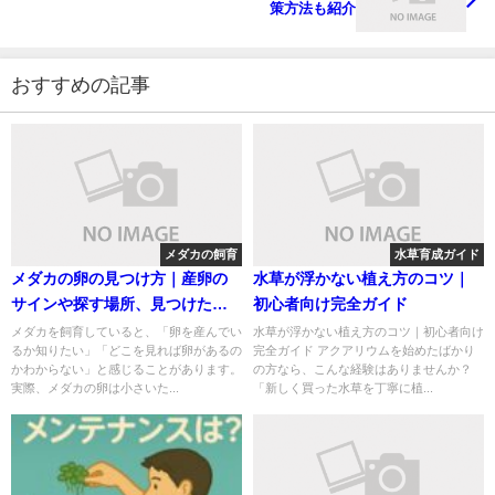
策方法も紹介
おすすめの記事
メダカの飼育
水草育成ガイド
メダカの卵の見つけ方｜産卵の
水草が浮かない植え方のコツ｜
サインや探す場所、見つけた後
初心者向け完全ガイド
のポイントを解説
メダカを飼育していると、「卵を産んでい
水草が浮かない植え方のコツ｜初心者向け
るか知りたい」「どこを見れば卵があるの
完全ガイド アクアリウムを始めたばかり
かわからない」と感じることがあります。
の方なら、こんな経験はありませんか？
実際、メダカの卵は小さいた...
「新しく買った水草を丁寧に植...