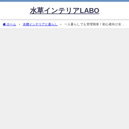
水草インテリアLABO
ホーム
水槽インテリアと暮らし
一人暮らしでも管理簡単！初心者向け水槽
の始め方と手間いらずのコツ