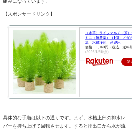
組みになっています。
【スポンサードリンク】
（水草）ライフマルチ（茶
ミニ（無農薬）（1個）メダ
魚 水質浄化 産卵床
価格：1,040円（税込、送料別
(2026/1/6時点)
楽
具体的な手順は以下の通りです。まず、水槽上部の排水レ
バーを持ち上げて回転させます。すると排出口から水が流