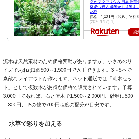
ダカ アクアリウム 用品 熱帯
薬 希少種入 前景から後景ま
い種
価格：1,331円（税込、送料別
(2026/1/6時点)
楽
流木は天然素材のため価格変動がありますが、小さめのサ
イズであれば1個500～1,500円で入手できます。3～5本で
素敵なレイアウトが作れます。ネット通販では「流木セッ
ト」として複数本がお得な価格で販売されています。予算
3,000円であれば、石と流木で1,500～2,000円、砂利に500
～800円、その他で700円程度の配分が目安です。
水草で彩りを加える