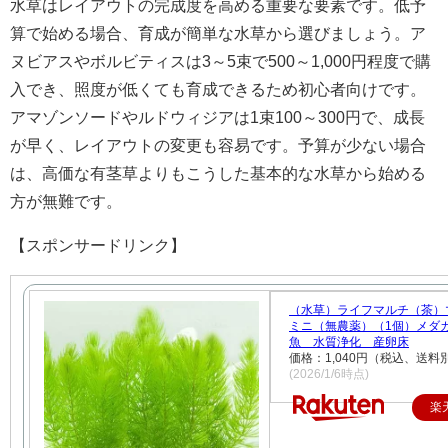
水草はレイアウトの完成度を高める重要な要素です。低予
算で始める場合、育成が簡単な水草から選びましょう。ア
ヌビアスやボルビティスは3～5束で500～1,000円程度で購
入でき、照度が低くても育成できるため初心者向けです。
アマゾンソードやルドウィジアは1束100～300円で、成長
が早く、レイアウトの変更も容易です。予算が少ない場合
は、高価な有茎草よりもこうした基本的な水草から始める
方が無難です。
【スポンサードリンク】
（水草）ライフマルチ（茶
ミニ（無農薬）（1個）メダ
魚 水質浄化 産卵床
価格：1,040円（税込、送料別
(2026/1/6時点)
楽