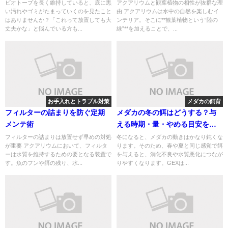
する癒しの空間づくり
ビオトープを長く維持していると、底に黒
アクアリウムと観葉植物の相性が抜群な理
い汚れやゴミがたまっていくのを見たこと
由 アクアリウムは水中の自然を楽しむイ
はありませんか？「これって放置しても大
ンテリア。そこに**観葉植物という“陸の
丈夫かな」と悩んでいる方も...
緑”**を加えることで、...
お手入れとトラブル対策
メダカの飼育
フィルターの詰まりを防ぐ定期
メダカの冬の餌はどうする？与
メンテ術
える時期・量・やめる目安をわ
かりやすく解説
フィルターの詰まりは放置せず早めの対処
冬になると、メダカの動きはかなり鈍くな
が重要 アクアリウムにおいて、フィルタ
ります。そのため、春や夏と同じ感覚で餌
ーは水質を維持するための要となる装置で
を与えると、消化不良や水質悪化につなが
す。魚のフンや餌の残り、水...
りやすくなります。GEXは...