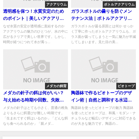
アクアリウム
ボトルアクアリウム
透明感を保つ！水質安定のため
ガラスボトルの曇りを防ぐメン
のポイント｜美しいアクアリウ
テナンス法｜ボトルアクアリウ
ムを長く楽しむために
ムを美しく保つ掃除のコツ
なぜ水質の安定が透明感に直結するのか
ガラスボトルが曇る原因とは何か せっか
アクアリウムの魅力のひとつが、水の中に
く丁寧に作ったボトルアクアリウムも、ガ
広がるクリアで美しい世界です。しかし、
ラス面が曇ってしまうと一気に魅力が半減
時間が経つにつれて水が濁っ...
してしまいます。見た目の美...
メダカの飼育
ビオトープ
メダカの針子の餌は何がいい？
陶器鉢で作るビオトープのデザ
与え始める時期や回数、失敗し
イン術｜自然と調和する水辺空
ないコツを解説
間の作り方
メダカの針子はとても小さく、普通の稚魚
陶器鉢を使ったビオトープの魅力 陶器鉢
よりもさらに餌選びが難しい時期です。
を使ったビオトープは、和風・モダン・ナ
「生まれてすぐ餌はいるのか」「どんな餌
チュラルなど幅広いデザインに対応できる
なら食べられるのか」「親メダ...
のが大きな魅力です。陶器の...