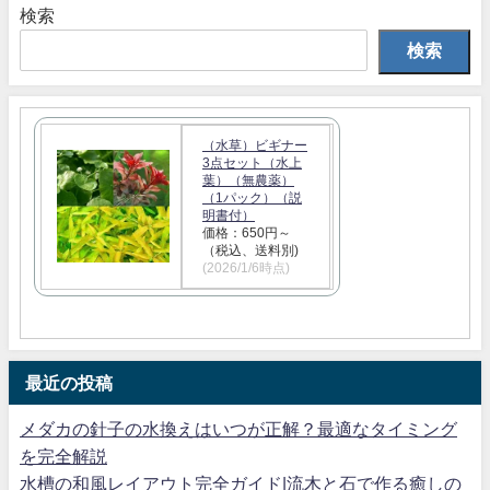
検索
検索
（水草）ビギナー
3点セット（水上
葉）（無農薬）
（1パック）（説
明書付）
価格：650円～
（税込、送料別)
(2026/1/6時点)
最近の投稿
メダカの針子の水換えはいつが正解？最適なタイミング
を完全解説
水槽の和風レイアウト完全ガイド|流木と石で作る癒しの