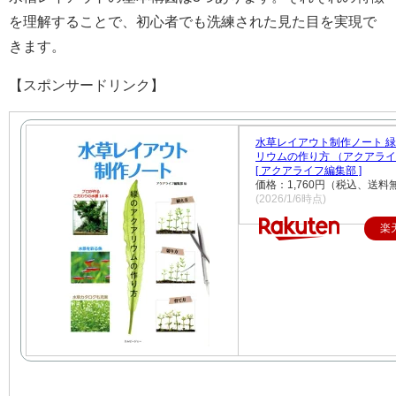
を理解することで、初心者でも洗練された見た目を実現で
きます。
【スポンサードリンク】
水草レイアウト制作ノート 
リウムの作り方 （アクアラ
[ アクアライフ編集部 ]
価格：1,760円（税込、送料
(2026/1/6時点)
楽