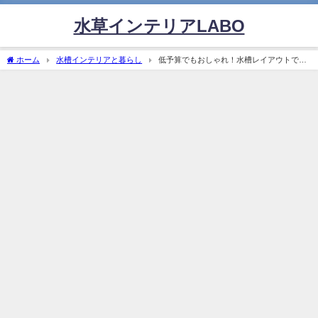
水草インテリアLABO
ホーム
水槽インテリアと暮らし
低予算でもおしゃれ！水槽レイアウトで初
心者も成功する秘訣