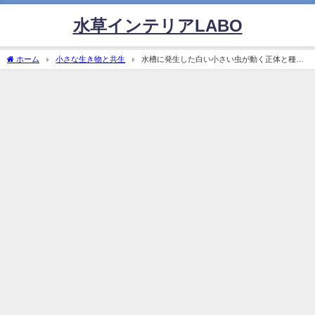
水草インテリアLABO
ホーム
小さな生き物と共生
水槽に発生した白い小さい虫が動く正体と種類
別の対策方法