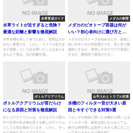
水草育成ガイド
メダカの飼育
水草ライトが近すぎると危険？
メダカのビオトープ容器は何が
最適な距離と影響を徹底解説
いい？初心者向けに選び方とお
すすめの考え方を解説
水草水槽を美しく保つために、照明は欠か
メダカのビオトープを始めるとき、最初に
せない要素です。しかし「ライトが近すぎ
迷いやすいのが容器選びです。見た目で睡
ると危険」という話を聞いたことはありま
蓮鉢にするか、管理しやすさでプラ容器に
せんか？実は、光の距離や強...
するか、断熱性で発泡スチロ...
ボトルアクアリウム
お手入れとトラブル対策
ボトルアクアリウムが苔だらけ
水槽のフィルター音が大きい原
になる原因と対策を徹底解説
因と今すぐできる対策5選
ボトルアクアリウムは、小さなガラス瓶の
リビングや寝室に置いた水槽から聞こえる
中で水草や生き物を育てる癒しのアイテム
フィルター音。最初は気にならなくても、
として人気を集めています。しかし、せっ
静かな時間帯には意外と大きく感じること
かく始めたボトルアクアリウ...
ってありませんか？寝る前に...