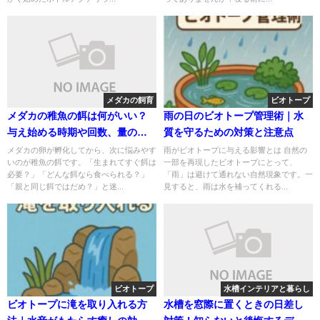
メダカの飼育
ビオトープ
メダカの稚魚の餌は何がいい？
雨の日のビオトープ管理術｜水
与え始める時期や回数、量の目
質を守るための対策と注意点
安を解説
メダカの卵が孵化してから、次に悩みやす
雨がビオトープに与える影響とは 自然の
いのが稚魚の餌です。「生まれてすぐ餌は
一部を再現したビオトープにとって、
必要？」「どんな餌なら食べられる？」
「雨」は避けて通れない自然現象です。一
「親と同じ餌ではだめ？」と迷...
見すると、雨は水を補ってくれる...
ビオトープ
水槽インテリアと暮らし
ビオトープに滝を取り入れる方
水槽を窓際に置くときの日差し