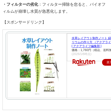
・フィルターの劣化
：フィルター掃除を怠ると、バイオフ
ィルムが崩壊し水質が急悪化します。
【スポンサードリンク】
水草レイアウト制作ノート 
リウムの作り方 （アクアラ
[ アクアライフ編集部 ]
価格：1,760円（税込、送料
(2026/1/6時点)
楽