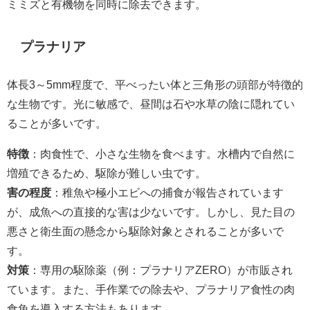
ミミズと有機物を同時に除去できます。
プラナリア
体長3～5mm程度で、平べったい体と三角形の頭部が特徴的
な生物です。光に敏感で、昼間は石や水草の陰に隠れてい
ることが多いです。
特徴
：肉食性で、小さな生物を食べます。水槽内で自然に
増殖できるため、駆除が難しい虫です。
害の程度
：稚魚や極小エビへの捕食が報告されています
が、成魚への直接的な害は少ないです。しかし、見た目の
悪さと衛生面の懸念から駆除対象とされることが多いで
す。
対策
：専用の駆除薬（例：プラナリアZERO）が市販され
ています。また、手作業での除去や、プラナリア食性の肉
食魚を導入する方法もあります。