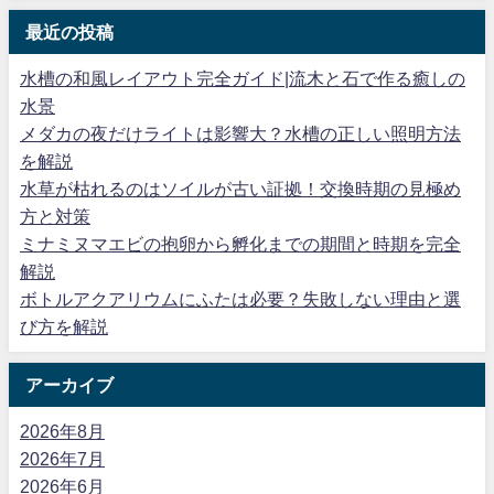
最近の投稿
水槽の和風レイアウト完全ガイド|流木と石で作る癒しの
水景
メダカの夜だけライトは影響大？水槽の正しい照明方法
を解説
水草が枯れるのはソイルが古い証拠！交換時期の見極め
方と対策
ミナミヌマエビの抱卵から孵化までの期間と時期を完全
解説
ボトルアクアリウムにふたは必要？失敗しない理由と選
び方を解説
アーカイブ
2026年8月
2026年7月
2026年6月