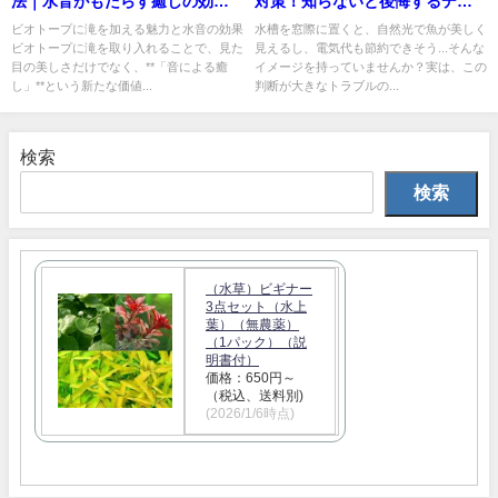
法｜水音がもたらす癒しの効果
対策！知らないと後悔するデメ
と設置のコツ
リット
ビオトープに滝を加える魅力と水音の効果
水槽を窓際に置くと、自然光で魚が美しく
ビオトープに滝を取り入れることで、見た
見えるし、電気代も節約できそう...そんな
目の美しさだけでなく、**「音による癒
イメージを持っていませんか？実は、この
し」**という新たな価値...
判断が大きなトラブルの...
検索
検索
（水草）ビギナー
3点セット（水上
葉）（無農薬）
（1パック）（説
明書付）
価格：650円～
（税込、送料別)
(2026/1/6時点)