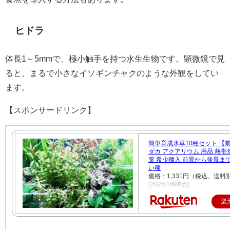
ヒドラ
体長1～5mmで、極小触手を持つ水生生物です。顕微鏡で見
ると、まるで小さなイソギンチャクのような外観をしてい
ます。
【スポンサードリンク】
簡単育成水草10種セット 【前
ダカ アクアリウム 用品 熱帯
薬 希少種入 前景から後景ま
い種
価格：1,331円（税込、送料別
(2026/1/6時点)
楽