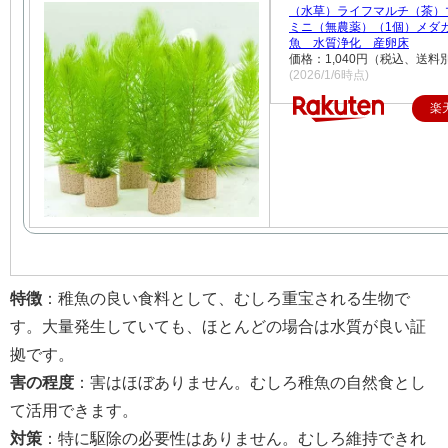
（水草）ライフマルチ（茶
ミニ（無農薬）（1個）メダ
魚 水質浄化 産卵床
価格：1,040円（税込、送料別
(2026/1/6時点)
楽
特徴
：稚魚の良い食料として、むしろ重宝される生物で
す。大量発生していても、ほとんどの場合は水質が良い証
拠です。
害の程度
：害はほぼありません。むしろ稚魚の自然食とし
て活用できます。
対策
：特に駆除の必要性はありません。むしろ維持できれ