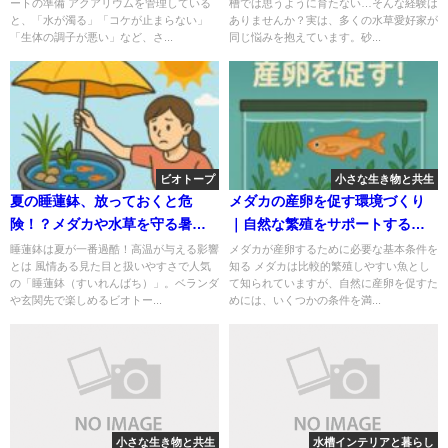
ートの準備 アクアリウムを管理している
槽では思うように育たない…そんな経験は
に
と、「水が濁る」「コケが止まらない」
ありませんか？実は、多くの水草愛好家が
「生体の調子が悪い」など、さ...
同じ悩みを抱えています。砂...
ビオトープ
小さな生き物と共生
夏の睡蓮鉢、放っておくと危
メダカの産卵を促す環境づくり
険！？メダカや水草を守る暑さ
｜自然な繁殖をサポートする飼
対策の決定版
育ポイント
睡蓮鉢は夏が一番過酷！高温が与える影響
メダカが産卵するために必要な基本条件を
とは 風情ある見た目と扱いやすさで人気
知る メダカは比較的繁殖しやすい魚とし
の「睡蓮鉢（すいれんばち）」。ベランダ
て知られていますが、自然に産卵を促すた
や玄関先で楽しめるビオトー...
めには、いくつかの条件を満...
小さな生き物と共生
水槽インテリアと暮らし