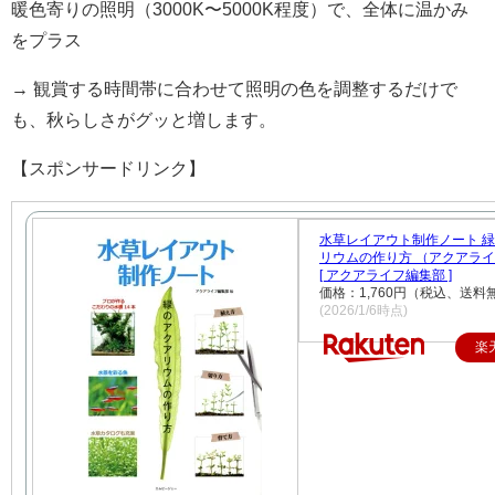
暖色寄りの照明（3000K〜5000K程度）で、全体に温かみ
をプラス
→ 観賞する時間帯に合わせて照明の色を調整するだけで
も、秋らしさがグッと増します。
【スポンサードリンク】
水草レイアウト制作ノート 
リウムの作り方 （アクアラ
[ アクアライフ編集部 ]
価格：1,760円（税込、送料
(2026/1/6時点)
楽