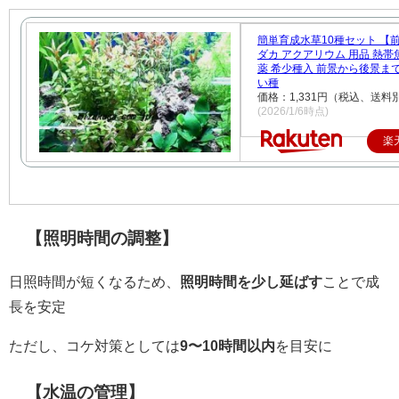
簡単育成水草10種セット 【前
ダカ アクアリウム 用品 熱帯
薬 希少種入 前景から後景ま
い種
価格：1,331円（税込、送料別
(2026/1/6時点)
楽
【照明時間の調整】
日照時間が短くなるため、
照明時間を少し延ばす
ことで成
長を安定
ただし、コケ対策としては
9〜10時間以内
を目安に
【水温の管理】