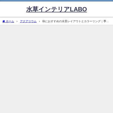
水草インテリアLABO
ホーム
アクアリウム
秋におすすめの水景レイアウトとカラーリング｜季節
を感じるアクアリウムの演出法