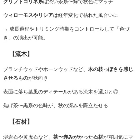
クリプトコリネ系
は渋い茶系〜緑で秋色にマッチ
ウィローモスやリシア
は経年変化で枯れた風合いに
→ 成長過程やトリミング時期をコントロールして「色づ
き」の演出が可能。
【流木】
ブランチウッドやホーンウッドなど、
木の枝っぽさを感じ
させるもの
が秋向き
表面に落ち葉風のディテールがある流木を選ぶと◎
焦げ茶〜黒系の色味が、秋の深みを際立たせる
【石材】
溶岩石や黄虎石など、
茶〜赤みがかった石材
が雰囲気にマ