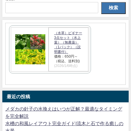
検索
（水草）ビギナー
3点セット（水上
葉）（無農薬）
（1パック）（説
明書付）
価格：650円～
（税込、送料別)
(2026/1/6時点)
最近の投稿
メダカの針子の水換えはいつが正解？最適なタイミング
を完全解説
水槽の和風レイアウト完全ガイド|流木と石で作る癒しの
水景