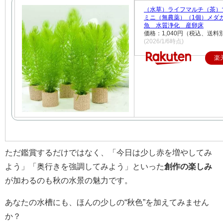
（水草）ライフマルチ（茶
ミニ（無農薬）（1個）メダ
魚 水質浄化 産卵床
価格：1,040円（税込、送料別
(2026/1/6時点)
楽
ただ鑑賞するだけではなく、「今日は少し赤を増やしてみ
よう」「奥行きを強調してみよう」といった
創作の楽しみ
が加わるのも秋の水景の魅力です。
あなたの水槽にも、ほんの少しの“秋色”を加えてみません
か？