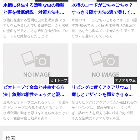
水槽に発生する透明な虫の種類
水槽のコードがごちゃごちゃ？
と害を徹底解説！対策方法も紹
すっきり隠す方法5選で美しく解
介
決
水槽に発生する透明な虫の基礎知識 アク
水槽のコードがごちゃごちゃ？すっきり隠
アリウムを楽しんでいる最中に、ふと水槽
す方法5選で美しく解決 水槽周りの配線問
の壁面を見ると小さな透明な虫が動いてい
題、あなたも悩んでいませんか？ アクア
る…そんな経験をしたことは...
リウムを趣味にしている方...
ビオトープ
アクアリウム
ビオトープで金魚と共生する方
リビングに置くアクアリウム｜
法｜魚別の相性チェックと混泳
癒しとデザインを両立させるレ
のコツ
イアウト術と空間演出
金魚をビオトープに入れるメリットと注意
なぜリビングにアクアリウムが選ばれるの
点 ビオトープに金魚を導入することで、
か リビングは、家族が集まり、くつろ
水辺空間に動きと彩りを加えられるだけで
ぎ、訪れた人を迎える家の中心的な空間。
なく、観察や癒し効果も高ま...
そんな空間にアクアリウムを置...
検索