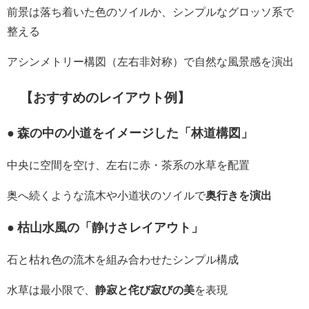
前景は落ち着いた色のソイルか、シンプルなグロッソ系で
整える
アシンメトリー構図（左右非対称）で自然な風景感を演出
【おすすめのレイアウト例】
● 森の中の小道をイメージした「林道構図」
中央に空間を空け、左右に赤・茶系の水草を配置
奥へ続くような流木や小道状のソイルで
奥行きを演出
● 枯山水風の「静けさレイアウト」
石と枯れ色の流木を組み合わせたシンプル構成
水草は最小限で、
静寂と侘び寂びの美
を表現