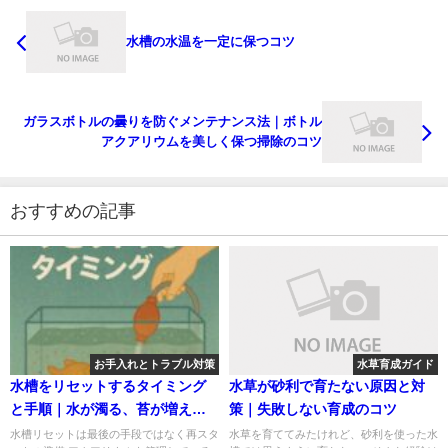
水槽の水温を一定に保つコツ
ガラスボトルの曇りを防ぐメンテナンス法｜ボトル
アクアリウムを美しく保つ掃除のコツ
おすすめの記事
お手入れとトラブル対策
水草育成ガイド
水槽をリセットするタイミング
水草が砂利で育たない原因と対
と手順｜水が濁る、苔が増えす
策｜失敗しない育成のコツ
ぎ、生態の調子がというあなた
水槽リセットは最後の手段ではなく再スタ
水草を育ててみたけれど、砂利を使った水