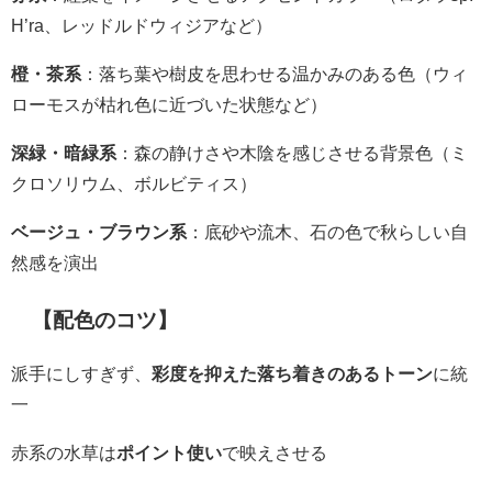
H’ra、レッドルドウィジアなど）
橙・茶系
：落ち葉や樹皮を思わせる温かみのある色（ウィ
ローモスが枯れ色に近づいた状態など）
深緑・暗緑系
：森の静けさや木陰を感じさせる背景色（ミ
クロソリウム、ボルビティス）
ベージュ・ブラウン系
：底砂や流木、石の色で秋らしい自
然感を演出
【配色のコツ】
派手にしすぎず、
彩度を抑えた落ち着きのあるトーン
に統
一
赤系の水草は
ポイント使い
で映えさせる