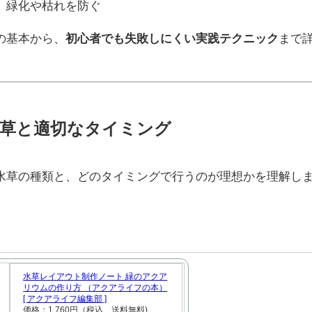
、緑化や枯れを防ぐ
の基本から、
初心者でも失敗しにくい実践テクニック
まで
草と適切なタイミング
水草の種類と、どのタイミングで行うのが理想かを理解し
水草レイアウト制作ノート 緑のアクア
リウムの作り方 （アクアライフの本）
[ アクアライフ編集部 ]
価格：1,760円（税込、送料無料)