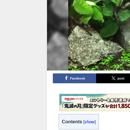
Facebook
post
Contents
[
show
]