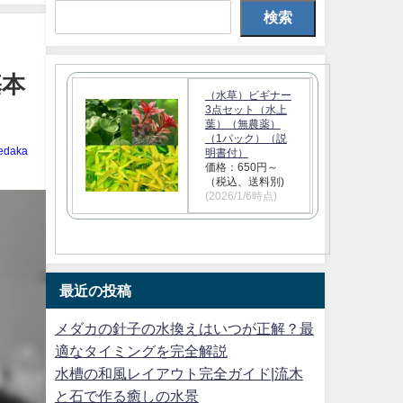
検索
基本
（水草）ビギナー
3点セット（水上
葉）（無農薬）
（1パック）（説
edaka
明書付）
価格：650円～
（税込、送料別)
(2026/1/6時点)
最近の投稿
メダカの針子の水換えはいつが正解？最
適なタイミングを完全解説
水槽の和風レイアウト完全ガイド|流木
と石で作る癒しの水景