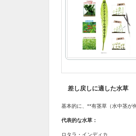
差し戻しに適した水草
基本的に、**有茎草（水中茎が
代表的な水草：
ロタラ・インディカ