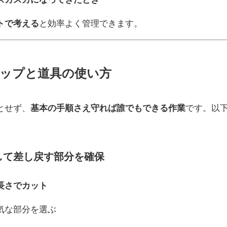
トで考える
と効率よく管理できます。
ップと道具の使い方
とせず、
基本の手順さえ守れば誰でもできる作業
です。以
。
して差し戻す部分を確保
の長さでカット
気な部分を選ぶ